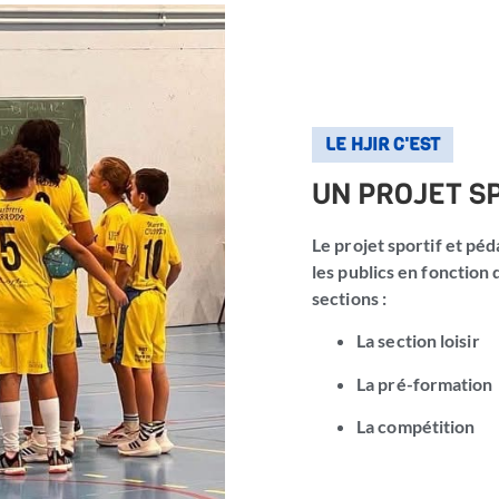
LE HJIR C'EST
UN PROJET S
Le projet sportif et pé
les publics en fonction 
sections :
La section loisir
La pré-formation
La compétition